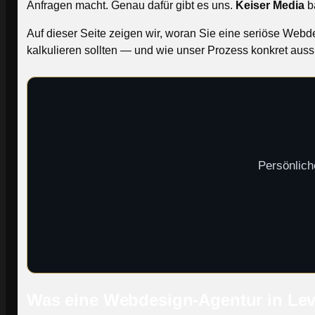
Anfragen macht. Genau dafür gibt es uns.
Keiser Media
ba
Auf dieser Seite zeigen wir, woran Sie eine seriöse We
kalkulieren sollten — und wie unser Prozess konkret auss
Persönlich
Was eine Webdesign-Agentur in Lev