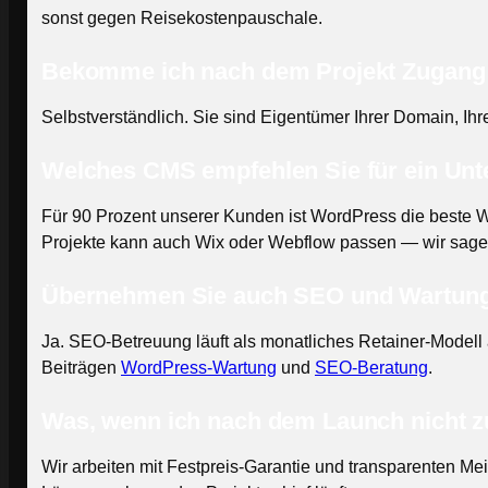
sonst gegen Reisekostenpauschale.
Bekomme ich nach dem Projekt Zugang 
Selbstverständlich. Sie sind Eigentümer Ihrer Domain, Ih
Welches CMS empfehlen Sie für ein Un
Für 90 Prozent unserer Kunden ist WordPress die beste Wah
Projekte kann auch Wix oder Webflow passen — wir sagen
Übernehmen Sie auch SEO und Wartun
Ja. SEO-Betreuung läuft als monatliches Retainer-Modell 
Beiträgen
WordPress-Wartung
und
SEO-Beratung
.
Was, wenn ich nach dem Launch nicht z
Wir arbeiten mit Festpreis-Garantie und transparenten Meil