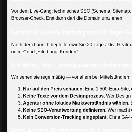
Vor dem Live-Gang: technisches SEO (Schema, Sitemap, r
Browser-Check. Erst dann darf die Domain umziehen.
Schritt 5: Live-Schaltung und 30 Tage Fe
Nach dem Launch begleiten wir Sie 30 Tage aktiv: Heatma
online” und „Site bringt Kunden”.
5 Fehler, die Leverkusener Untern
Wir sehen sie regelmäßig — vor allem bei Mittelständlern
Nur auf den Preis schauen.
Eine 1.500-Euro-Site, d
Keine Texte vor dem Designprozess.
Wer Design o
Agentur ohne lokales Marktverständnis wählen.
E
Keine SEO-Verantwortung definieren.
Wer macht O
Kein Conversion-Tracking eingeplant.
Ohne GA4-E
Was kostet Webdesign in Leverkusen