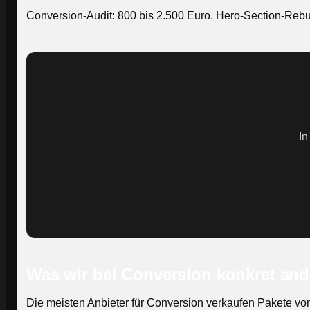
Conversion-Audit: 800 bis 2.500 Euro. Hero-Section-Rebui
In
Was wir bei Conversion konkret an
Die meisten Anbieter für Conversion verkaufen Pakete von