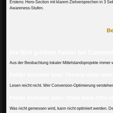
Erstens: Hero-Section mit klarem Zielversprechen in 3 Sek
Awareness-Stufen.
Be
Die fünf größten Fehler bei Conver
Aus der Beobachtung lokaler Mittelstandsprojekte immer 
Fehler Nummer eins: Theorie ohne Ums
Lesen reicht nicht. Wer Conversion-Optimierung verstehen 
Fehler Nummer zwei: Ohne klare KPIs s
Was nicht gemessen wird, kann nicht optimiert werden. De