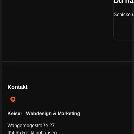
Du ha
Schicke u
Kontakt
Keiser - Webdesign & Marketing
Wangeroogestraße 27
45665 Recklinghausen