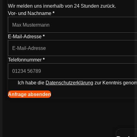
Wir melden uns innerhalb von 24 Stunden zurück.
Wie können wir dich kontaktieren?
Vor- und Nachname
*
E-Mail-Adresse
*
Telefonnummer
*
Ich habe die
Datenschutzerklärung
zur Kenntnis gen
Navigation (Kopie) (Kopieren) (Kopieren)
Anfrage absenden