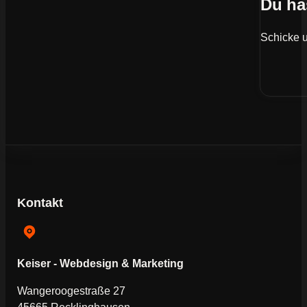
Du ha
Schicke u
Kontakt
Keiser - Webdesign & Marketing
Wangeroogestraße 27
45665 Recklinghausen