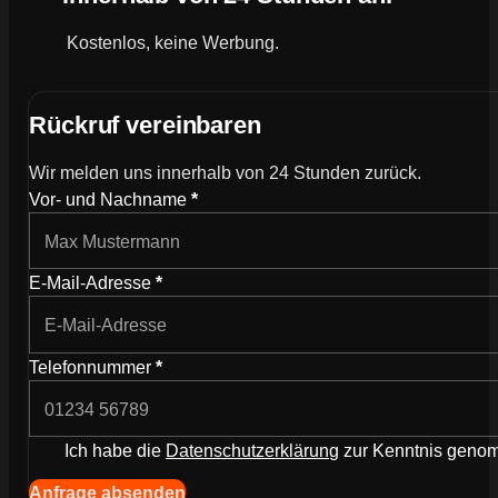
Kostenlos, keine Werbung.
Rückruf vereinbaren
Wir melden uns innerhalb von 24 Stunden zurück.
Wie können wir dich kontaktieren?
Vor- und Nachname
*
E-Mail-Adresse
*
Telefonnummer
*
Ich habe die
Datenschutzerklärung
zur Kenntnis gen
Navigation (Kopie) (Kopieren) (Kopieren)
Anfrage absenden