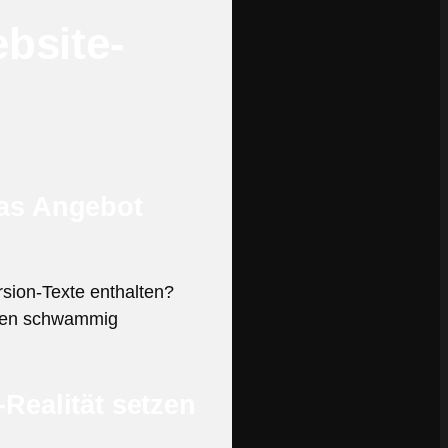
bsite-
das Angebot
rsion-Texte enthalten?
agen schwammig
Realität setzen