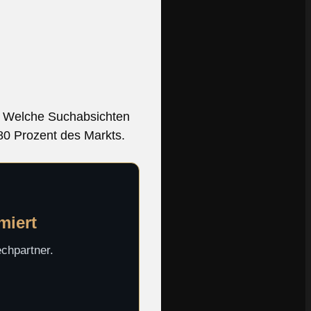
e? Welche Suchabsichten
80 Prozent des Markts.
miert
echpartner.