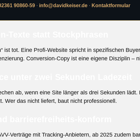
02361 90860-59
·
info@davidkeiser.de
·
Kontaktformular
n-Texte statt Stockphrasen
ist tot. Eine Profi-Website spricht in spezifischen Buy
nzierung. Conversion-Copy ist eine eigene Disziplin – ni
ce unter zwei Sekunden Ladezeit
echen ab, wenn eine Site länger als drei Sekunden lädt. 
Wer das nicht liefert, baut nicht professionell.
d barrierefreiheits-konform
AVV-Verträge mit Tracking-Anbietern, ab 2025 zudem bar