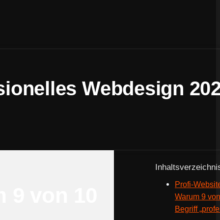
ssionelles Webdesign 20
Inhaltsverzeichni
Profi-Website
m 9 von 10
Warum 9 von
Begriff „pro