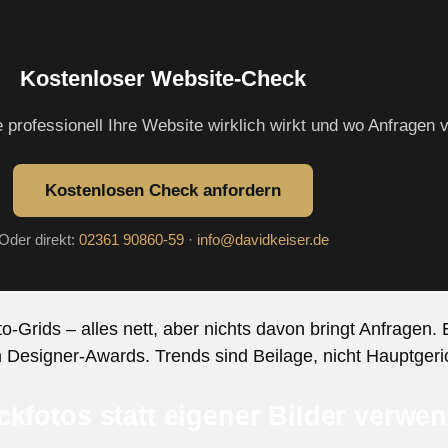
Kostenloser Website-Check
e professionell Ihre Website wirklich wirkt und wo Anfragen 
Kostenlosen Check anfordern
Oder direkt:
02361 90860-59
·
info@davidkeiser.de
-Grids – alles nett, aber nichts davon bringt Anfragen. 
 an Designer-Awards. Trends sind Beilage, nicht Hauptgeri
kfotos statt eigener Bilder verwe