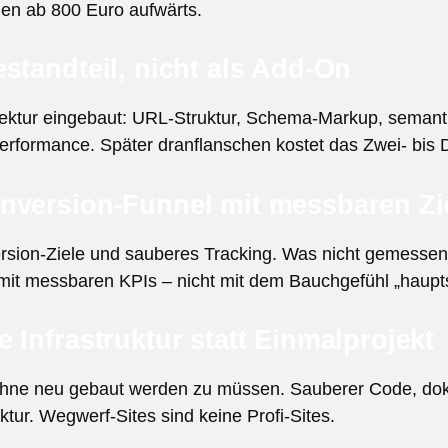
ngen ab 800 Euro aufwärts.
standteil, nicht als Add-On
itektur eingebaut: URL-Struktur, Schema-Markup, seman
formance. Später dranflanschen kostet das Zwei- bis D
nversion-Funnel mit messbaren Zi
sion-Ziele und sauberes Tracking. Was nicht gemessen 
et mit messbaren KPIs – nicht mit dem Bauchgefühl „haup
 Infrastruktur statt Einmalprojekt
, ohne neu gebaut werden zu müssen. Sauberer Code, dok
tur. Wegwerf-Sites sind keine Profi-Sites.