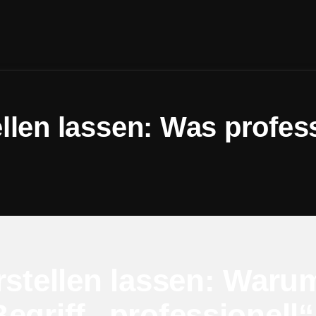
ellen lassen: Was profe
rstellen lassen: Waru
egriff „professionell“