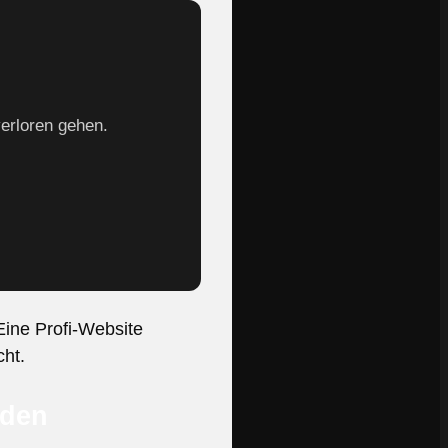
verloren gehen.
Eine Profi-Website
cht.
nden