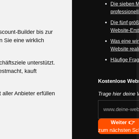
Die sieben M
professionel
Die fünf größ
Website-Erst
scount-Builder bis zur
 Sie eine wirklich
Was eine wir
Website reali
Häufige Fra
häftsziele unterstützt.
estmacht, kauft
Webseite deines
Kostenlose Webs
aller Anbieter erfüllen
Trage hier deine 
Navigation
Weiter 👉
zum nächsten Sch