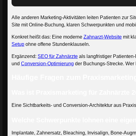
Alle anderen Marketing-Aktivitäten leiten Patienten zur S
Site mit Online-Buchung, klaren Schwerpunkten und mobile
Konkret heißt das: Eine moderne
Zahnarzt-Website
mit kl
Setup
ohne offene Stundenklauseln.
Ergänzend:
SEO für Zahnärzte
als langfristiger Patiente
und
Conversion-Optimierung
der Buchungs-Strecke. Wer Mi
Häufige Fragen zum Praxismarketing
Was ist Praxismarketing für Zahnärzte 
Eine Sichtbarkeits- und Conversion-Architektur aus Pr
Welche Schwerpunkte lohnen eine eige
Implantate, Zahnersatz, Bleaching, Invisalign, Bone-Au