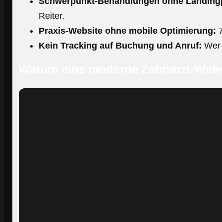
Schwerpunkt-Behandlungen ohne Landing
Reiter.
Praxis-Website ohne mobile Optimierung:
7
Kein Tracking auf Buchung und Anruf:
Wer n
Warum eine moderne Zahnarzt-Websit