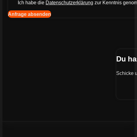
Ich habe die
Datenschutzerklärung
zur Kenntnis gen
Navigation (Kopie) (Kopieren) (Kopieren)
Anfrage absenden
Du ha
Schicke u