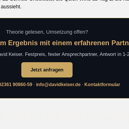
 aussieht.
Theorie gelesen, Umsetzung offen?
m Ergebnis mit einem erfahrenen Partn
id Keiser. Festpreis, fester Ansprechpartner, Antwort in 1
Jetzt anfragen
02361 90860-59
·
info@davidkeiser.de
·
Kontaktformular
-Checkliste zur Praxi