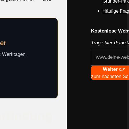
Gründer-Pak
Häufige Fra
Webseite deines
Kostenlose Webs
er
Trage hier deine 
-2 Werktagen.
Navigation
Weiter 👉
zum nächsten Sch
sgründung