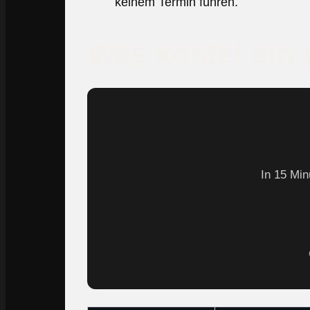
keinem Termin führen.
Was kostet ein 
In 15 Min