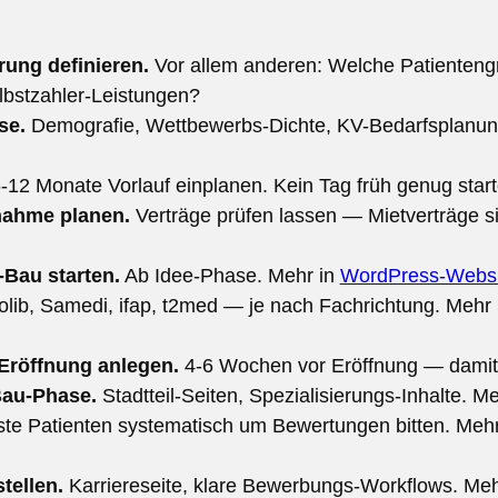
rung definieren.
Vor allem anderen: Welche Patienteng
bstzahler-Leistungen?
se.
Demografie, Wettbewerbs-Dichte, KV-Bedarfsplanung
-12 Monate Vorlauf einplanen. Kein Tag früh genug start
nahme planen.
Verträge prüfen lassen — Mietverträge si
Bau starten.
Ab Idee-Phase. Mehr in
WordPress-Websit
lib, Samedi, ifap, t2med — je nach Fachrichtung. Mehr
 Eröffnung anlegen.
4-6 Wochen vor Eröffnung — damit 
Bau-Phase.
Stadtteil-Seiten, Spezialisierungs-Inhalte. M
te Patienten systematisch um Bewertungen bitten. Meh
stellen.
Karriereseite, klare Bewerbungs-Workflows. Meh