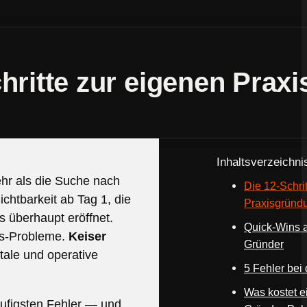
hritte zur eigenen Praxi
Inhaltsverzeichni
ehr als die Suche nach
Die 12-Schrit
chtbarkeit ab Tag 1, die
Praxisgründ
s überhaupt eröffnet.
Quick-Wins a
gs-Probleme.
Keiser
Gründer
itale und operative
5 Fehler bei
Was kostet ei
häufigsten Fehler — und