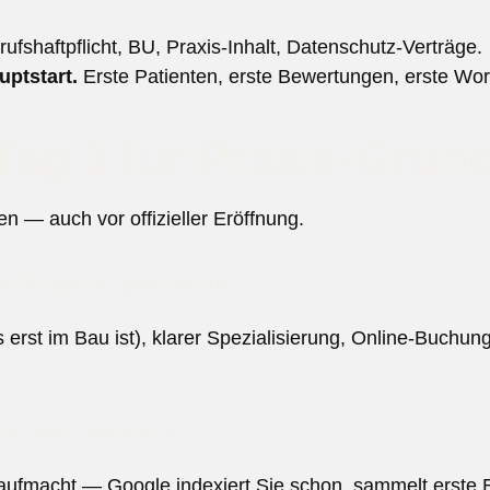
ufshaftpflicht, BU, Praxis-Inhalt, Datenschutz-Verträge.
ptstart.
Erste Patienten, erste Bewertungen, erste Wo
Tag 1 für Praxis-Grün
ten — auch vor offizieller Eröffnung.
e Praxis-Website
 erst im Bau ist), klarer Spezialisierung, Online-Buchun
le aktivieren
aufmacht — Google indexiert Sie schon, sammelt erste 