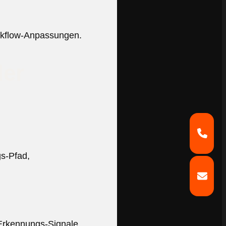
rkflow-Anpassungen.
der
gs-Pfad,
Erkennungs-Signale.