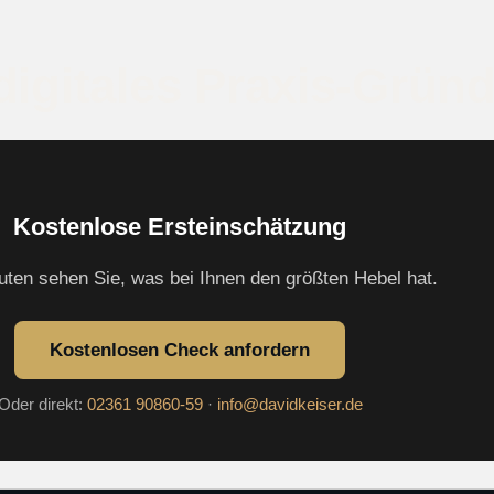
digitales Praxis-Grün
Kostenlose Ersteinschätzung
uten sehen Sie, was bei Ihnen den größten Hebel hat.
Kostenlosen Check anfordern
Oder direkt:
02361 90860-59
·
info@davidkeiser.de