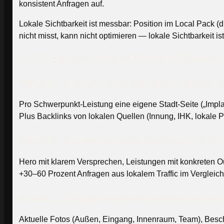
konsistent Anfragen auf.
Lokale Sichtbarkeit ist messbar: Position im Local Pack 
nicht misst, kann nicht optimieren — lokale Sichtbarkeit i
Die 3 Säulen lokaler Online-Sichtbar
Säule 1: Lokales SEO mit Stadt-Seiten 
Pro Schwerpunkt-Leistung eine eigene Stadt-Seite („Impl
Plus Backlinks von lokalen Quellen (Innung, IHK, lokale
Säule 2: Konvertierende Website mit B
Hero mit klarem Versprechen, Leistungen mit konkreten O
+30–60 Prozent Anfragen aus lokalem Traffic im Vergleic
Säule 3: Google-Unternehmensprofil mit 
Aktuelle Fotos (Außen, Eingang, Innenraum, Team), Besch