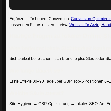
Ergänzend für höhere Conversion:
Conversion-Optimieru
passenden Pillars nutzen — etwa
Website für Ärzte
,
Hand
Häufige Fragen zu lokaler Online-Si
Was bedeutet lokale Sichtbarkeit konkre
Sichtbarkeit bei Suchen nach Branche plus Stadt oder Sta
Wie lange dauert sie?
Erste Effekte 30–90 Tage über GBP. Top-3-Positionen 6–1
Welche Säule zuerst?
Site-Hygiene → GBP-Optimierung → lokales SEO. Am Ende