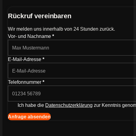
Rückruf vereinbaren
Wir melden uns innerhalb von 24 Stunden zurück.
Wie können wir dich kontaktieren?
Vor- und Nachname
*
E-Mail-Adresse
*
Telefonnummer
*
Ich habe die
Datenschutzerklärung
zur Kenntnis gen
Navigation (Kopie) (Kopieren) (Kopieren)
Anfrage absenden