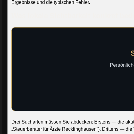
Ergebnisse und die typischen Fehler.
Was lokale Sichtbarkeit konkret bed
S
Persönlich
Drei Sucharten müssen Sie abdecken: Erstens — die akute 
„Steuerberater für Ärzte Recklinghausen“). Drittens — die