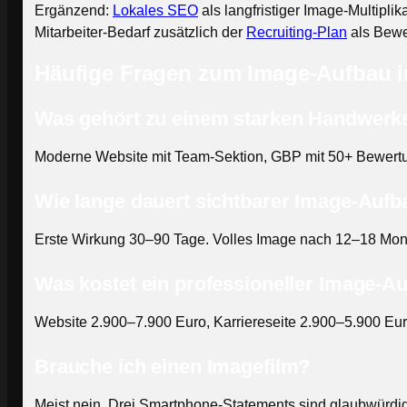
Ergänzend:
Lokales SEO
als langfristiger Image-Multipl
Mitarbeiter-Bedarf zusätzlich der
Recruiting-Plan
als Bewe
Häufige Fragen zum Image-Aufbau 
Was gehört zu einem starken Handwerk
Moderne Website mit Team-Sektion, GBP mit 50+ Bewertung
Wie lange dauert sichtbarer Image-Aufb
Erste Wirkung 30–90 Tage. Volles Image nach 12–18 Mon
Was kostet ein professioneller Image-A
Website 2.900–7.900 Euro, Karriereseite 2.900–5.900 Eur
Brauche ich einen Imagefilm?
Meist nein. Drei Smartphone-Statements sind glaubwürdig