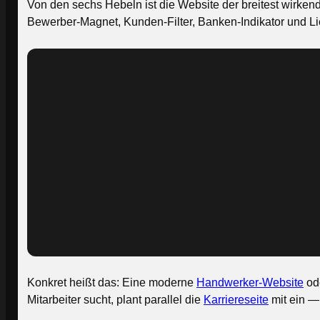
Von den sechs Hebeln ist die Website der breitest wirkend
Bewerber-Magnet, Kunden-Filter, Banken-Indikator und Lie
Konkret heißt das: Eine moderne
Handwerker-Website
od
Mitarbeiter sucht, plant parallel die
Karriereseite
mit ein — 