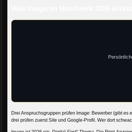
Was Image im Handwerk 2026 wirkli
Persönlich
Drei Anspruchsgruppen prüfen Image: Bewerber (gibt es ein
drei prüfen zuerst Site und Google-Profil. Wer dort schwac
Image ist 2026 ein „Digital-First“-Thema. Die Print-Anze