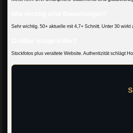
Wie wichtig sind Bewertungen?
Sehr wichtig. 50+ aktuelle mit 4,7+ Schnitt. Unter 30 wirkt 
Größter Image-Killer?
Stockfotos plus veraltete Website. Authentizität schlägt H
S