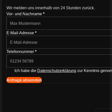
Wir melden uns innerhalb von 24 Stunden zurück.
Wie können wir dich kontaktieren?
Vor- und Nachname
*
E-Mail-Adresse
*
Telefonnummer
*
Ich habe die
Datenschutzerklärung
zur Kenntnis gen
Navigation (Kopie) (Kopieren) (Kopieren)
Anfrage absenden