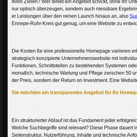
Ihren Zielen? Wer direkt ein Angebot schickt, ohne Ihr U
nur optisch überzeugen, sondern auch messbare Ergebnisse 
er Leistungen über den reinen Launch hinaus an, also
Su
Ennepe-Ruhr-Kreis gut genug, um eine Website zu entwick
Was eine Homepage erstellen lassen kost
Die Kosten für eine professionelle Homepage variieren er
strategisch konzipierte Unternehmenswebsite mit indivi
Funktionen, Schnittstellen zu bestehenden Systemen ode
monatlich, technische Wartung und Pflege zwischen 50 u
der Preis, sondern der Return on Investment. Eine Website 
Sie möchten ein transparentes Angebot für Ihr Home
Der Ablauf eines professionellen Homep
Ein strukturierter Ablauf ist das Fundament jeder erfolgre
Welche Suchbegriffe sind relevant? Diese Phase dauert in
Seitenstruktur, Nutzerführung, Inhalte und technische Anfo