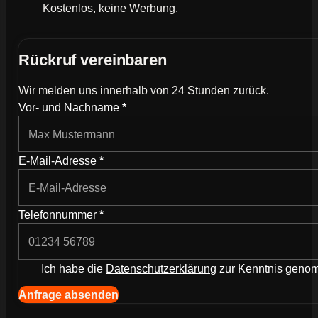
Kostenlos, keine Werbung.
Rückruf vereinbaren
Wir melden uns innerhalb von 24 Stunden zurück.
Wie können wir dich kontaktieren?
Vor- und Nachname
*
E-Mail-Adresse
*
Telefonnummer
*
Ich habe die
Datenschutzerklärung
zur Kenntnis gen
Navigation (Kopie) (Kopieren) (Kopieren)
Anfrage absenden