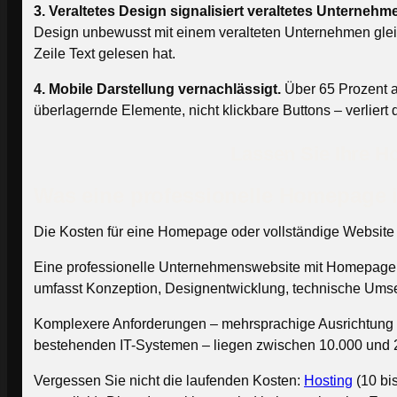
3. Veraltetes Design signalisiert veraltetes Unternehm
Design unbewusst mit einem veralteten Unternehmen gleic
Zeile Text gelesen hat.
4. Mobile Darstellung vernachlässigt.
Über 65 Prozent al
überlagernde Elemente, nicht klickbare Buttons – verliert
Lassen Sie Ihre H
Was eine professionelle Homepage 
Die Kosten für eine Homepage oder vollständige Website i
Eine professionelle Unternehmenswebsite mit Homepage, 
umfasst Konzeption, Designentwicklung, technische Umse
Komplexere Anforderungen – mehrsprachige Ausrichtung fü
bestehenden IT-Systemen – liegen zwischen 10.000 und 20
Vergessen Sie nicht die laufenden Kosten:
Hosting
(10 bi