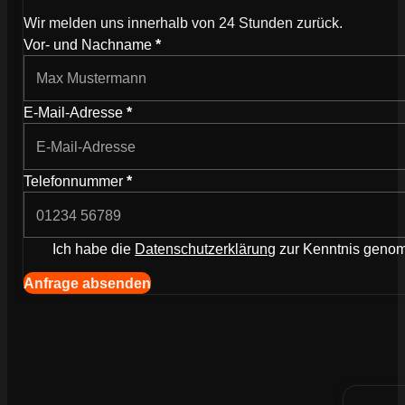
Wir melden uns innerhalb von 24 Stunden zurück.
Wie können wir dich kontaktieren?
Vor- und Nachname
*
E-Mail-Adresse
*
Telefonnummer
*
Ich habe die
Datenschutzerklärung
zur Kenntnis gen
Navigation (Kopie) (Kopieren) (Kopieren)
Anfrage absenden