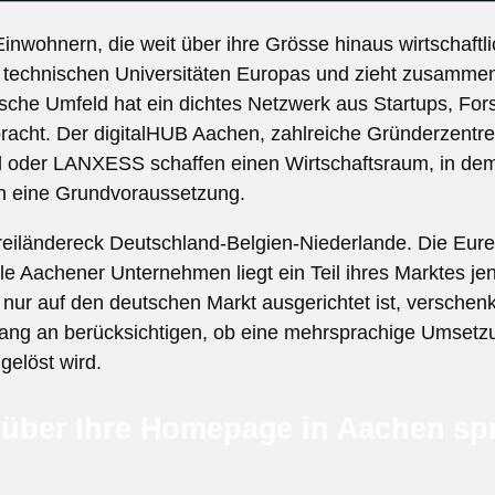
Einwohnern, die weit über ihre Grösse hinaus wirtschaftl
technischen Universitäten Europas und zieht zusammen
che Umfeld hat ein dichtes Netzwerk aus Startups, For
acht. Der digitalHUB Aachen, zahlreiche Gründerzentr
l oder LANXESS schaffen einen Wirtschaftsraum, in dem
rn eine Grundvoraussetzung.
reiländereck Deutschland-Belgien-Niederlande. Die Eur
ele Aachener Unternehmen liegt ein Teil ihres Marktes jen
er nur auf den deutschen Markt ausgerichtet ist, verschen
fang an berücksichtigen, ob eine mehrsprachige Umsetzun
gelöst wird.
 über Ihre Homepage in Aachen sp