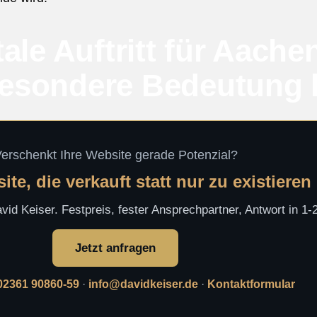
ale Auftritt für Aache
esondere Bedeutung 
erschenkt Ihre Website gerade Potenzial?
te, die verkauft statt nur zu existieren
id Keiser. Festpreis, fester Ansprechpartner, Antwort in 1
Jetzt anfragen
02361 90860-59
·
info@davidkeiser.de
·
Kontaktformular