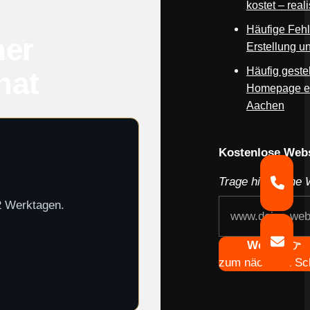
kostet – rea
Häufige Feh
ner
Erstellung u
Häufig gest
hat
Homepage ers
Aachen
Kostenlose Webs
Trage hier deine 
-2 Werktagen.
Weiter 👉
zum nächsten Sch