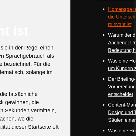
Homepage u
die Untersche
relevant ist
t ist
Warum der digi
Aachener Un
ie in der Regel einen
Bedeutung h
chen Sprachgebrauch als
Was eine Ho
e bezeichnet. Für die
um Kunden 
lematisch, solange im
Der Briefing
Vorbereitung
die tatsächliche
entscheidet
ck gewinnen, die
Content-Man
gen Sekunden vermitteln,
Design und T
Aachen, wo die
Säulen eine
tät dieser Startseite oft
Was eine Ho