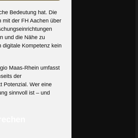
iche Bedeutung hat. Die
 mit der FH Aachen über
schungseinrichtungen
en und die Nähe zu
 digitale Kompetenz kein
egio Maas-Rhein umfasst
seits der
kt Potenzial. Wer eine
g sinnvoll ist – und
rechen