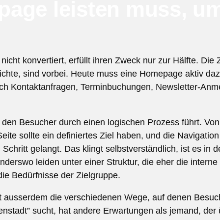
page leisten muss, u
icht konvertiert, erfüllt ihren Zweck nur zur Hälfte. Die 
e reichte, sind vorbei. Heute muss eine Homepage aktiv da
urch Kontaktanfragen, Terminbuchungen, Newsletter-Anm
die den Besucher durch einen logischen Prozess führt. V
ite sollte ein definiertes Ziel haben, und die Navigation
chritt gelangt. Das klingt selbstverständlich, ist es in d
rswo leiden unter einer Struktur, die eher die interne
ie Bedürfnisse der Zielgruppe.
t ausserdem die verschiedenen Wege, auf denen Besu
nstadt” sucht, hat andere Erwartungen als jemand, der 