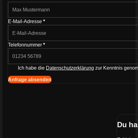
E-Mail-Adresse
*
Telefonnummer
*
Ich habe die
Datenschutzerklärung
zur Kenntnis gen
Navigation (Kopie) (Kopieren) (Kopieren)
Anfrage absenden
Du ha