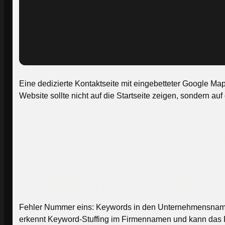
Eine dedizierte Kontaktseite mit eingebetteter Google Ma
Website sollte nicht auf die Startseite zeigen, sondern a
Optimi
Die häufigsten Fehler beim Google Busin
Fehler Nummer eins: Keywords in den Unternehmensnamen
erkennt Keyword-Stuffing im Firmennamen und kann das 