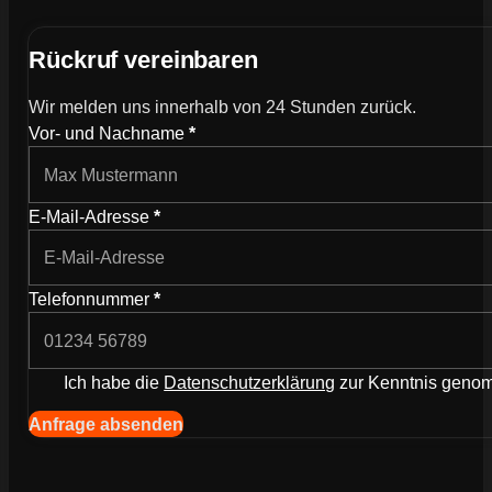
Rückruf vereinbaren
Wir melden uns innerhalb von 24 Stunden zurück.
Wie können wir dich kontaktieren?
Vor- und Nachname
*
E-Mail-Adresse
*
Telefonnummer
*
Ich habe die
Datenschutzerklärung
zur Kenntnis gen
Navigation (Kopie) (Kopieren) (Kopieren)
Anfrage absenden