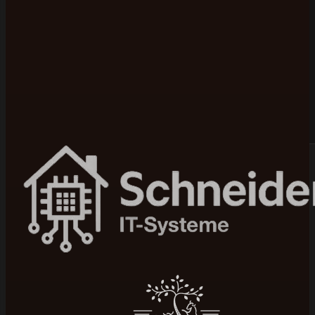
Bewertet mit 5 von 5 auf Google
100+ Projekte umgesetzt
In 4–12 Wochen live
Seit 2015 am Markt