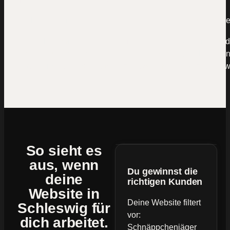
Mal kommt eine Anfrage über die Website rein, mal woche
Rechne kurz mit: Wenn ein Neukunde dir 5.000 € bringt und
Website nur eine einzige Anfrage pro Monat liegen lässt, si
60.000 € im Jahr. Das ist der Preis von „machen wir irgend
So sieht es
aus, wenn
Du gewinnst die
deine
richtigen Kunden
Website
in
Deine Website filtert
Schleswig für
vor:
dich arbeitet.
Schnäppchenjäger