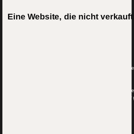
Eine Website, die nicht verkauft
Drei Herausforderungen, die Unternehmen jeden Monat
Kunden, Umsatz und Planbarkeit kosten.
Unsichtbar bei Google, Claude, ChatGPT & Co.
Wenn deine Zielgruppe nach deiner Lösung sucht, tauchen 
Wenn dein Angebo
Ständiger Preisvergleich statt
dich runter oder 
Abschluss
Kein Online-System, keine planbare Nachfrage