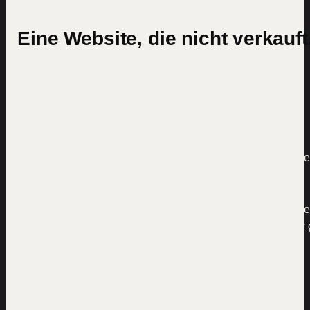
Eine Website, die nicht verkauft
Drei Herausforderungen, die Unternehmen jeden Monat
Kunden, Umsatz und Planbarkeit kosten.
Unsichtbar bei Google, Claude, ChatGPT & Co.
Wenn deine Zielgruppe nach deiner Lösung sucht, tauchen 
Wenn dein Angebo
Ständiger Preisvergleich statt
dich runter oder 
Abschluss
Kein Online-System, keine planbare Nachfrage