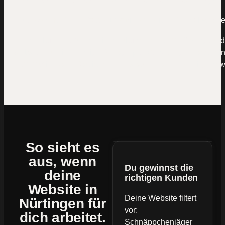
Mal kommt eine Anfrage über die Website rein, mal woche
Rechne kurz mit: Wenn ein Neukunde dir 5.000 € bringt und
Website nur eine einzige Anfrage pro Monat liegen lässt, si
60.000 € im Jahr. Das ist der Preis von „machen wir irgend
So sieht es
aus, wenn
Du gewinnst die
deine
richtigen Kunden
Website
in
Deine Website filtert
Nürtingen für
vor:
dich arbeitet.
Schnäppchenjäger