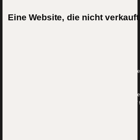
Eine Website, die nicht verkauft
Drei Herausforderungen, die Unternehmen jeden Monat
Kunden, Umsatz und Planbarkeit kosten.
Unsichtbar bei Google, Claude, ChatGPT & Co.
Wenn deine Zielgruppe nach deiner Lösung sucht, tauchen 
Wenn dein Angebo
Ständiger Preisvergleich statt
dich runter oder 
Abschluss
Kein Online-System, keine planbare Nachfrage