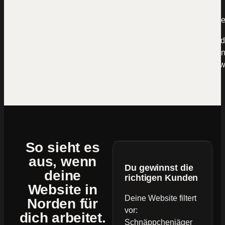
Mal kommt eine Anfrage über die Website rein, mal woche
Rechne kurz mit: Wenn ein Neukunde dir 5.000 € bringt und
Website nur eine einzige Anfrage pro Monat liegen lässt, si
60.000 € im Jahr. Das ist der Preis von „machen wir irgend
So sieht es
aus, wenn
Du gewinnst die
deine
richtigen Kunden
Website
in
Deine Website filtert
Norden für
vor:
dich arbeitet.
Schnäppchenjäger