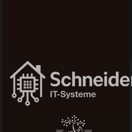
Bewertet mit 5 von 5 auf Google
100+ Projekte umgesetzt
In 4–12 Wochen live
Seit 2015 am Markt