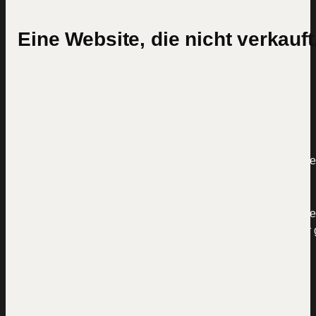
Eine Website, die nicht verkauft
Drei Herausforderungen, die Unternehmen jeden Monat
Kunden, Umsatz und Planbarkeit kosten.
Unsichtbar bei Google, Claude, ChatGPT & Co.
Wenn deine Zielgruppe nach deiner Lösung sucht, tauchen 
Wenn dein Angebo
Ständiger Preisvergleich statt
dich runter oder 
Abschluss
Kein Online-System, keine planbare Nachfrage