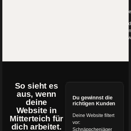
Mal kommt eine Anfrage über die Website rein, mal woche
Rechne kurz mit: Wenn ein Neukunde dir 5.000 € bringt und
Website nur eine einzige Anfrage pro Monat liegen lässt, si
60.000 € im Jahr. Das ist der Preis von „machen wir irgend
So sieht es
aus, wenn
Du gewinnst die
deine
richtigen Kunden
Website
in
Deine Website filtert
Mitterteich für
vor:
dich arbeitet.
Schnäppchenjäger