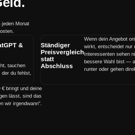
eld.
n jeden Monat
osten.
Wenn dein Angebot on
hatGPT &
Ständiger
wirkt, entscheidet nur
Preisvergleich
Interessenten sehen n
statt
bessere Wahl bist — a
Abschluss
ht, tauchen
runter oder gehen dire
der du fehlst,
€ bringt und deine
gen lässt, sind das
en wir irgendwann".