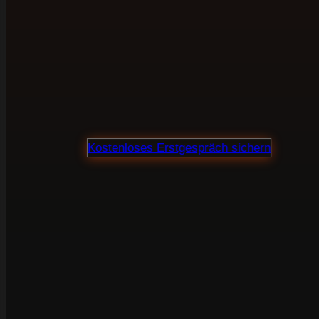
in Mindelheim br
Webdesign, SEO und Verkaufstexte aus einer
Hand. Für Unternehmen, die ihre Website nicht
als Visitenkarte sehen, sondern als Marketing-
und Vertriebsinstrument.
Proj
Kostenloses Erstgespräch sichern
100 % unverbindlich · Klare Preisauskunft