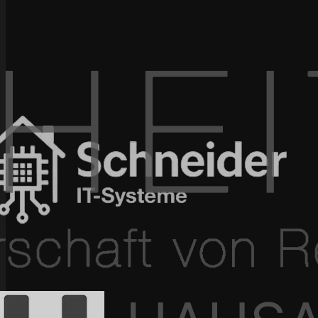
100+ Projekte umgesetzt
In 4–12 Wochen live
Seit 2015 am Markt