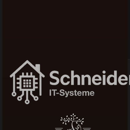
Bewertet mit 5 von 5 auf Google
100+ Projekte umgesetzt
In 4–12 Wochen live
Seit 2015 am Markt