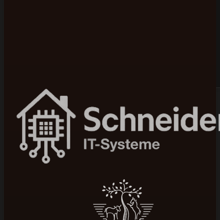
Bewertet mit 5 von 5 auf Google
100+ Projekte umgesetzt
In 4–12 Wochen live
Seit 2015 am Markt