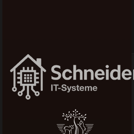
Bewertet mit 5 von 5 auf Google
100+ Projekte umgesetzt
In 4–12 Wochen live
Seit 2015 am Markt