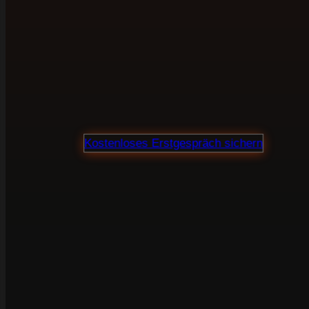
in Ichenhausen b
Webdesign, SEO und Verkaufstexte aus einer
Hand. Für Unternehmen, die ihre Website nicht
als Visitenkarte sehen, sondern als Marketing-
und Vertriebsinstrument.
Proj
Kostenloses Erstgespräch sichern
100 % unverbindlich · Klare Preisauskunft