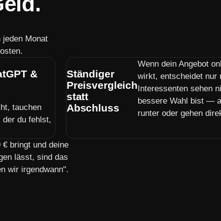
eld.
n jeden Monat
osten.
Wenn dein Angebot on
hatGPT &
Ständiger
wirkt, entscheidet nur
Preisvergleich
Interessenten sehen n
statt
bessere Wahl bist — a
Abschluss
ht, tauchen
runter oder gehen dire
der du fehlst,
€ bringt und deine
gen lässt, sind das
en wir irgendwann".