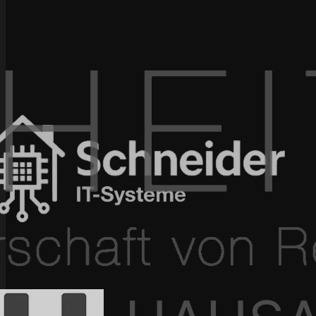
100+ Projekte umgesetzt
In 4–12 Wochen live
Seit 2015 am Markt