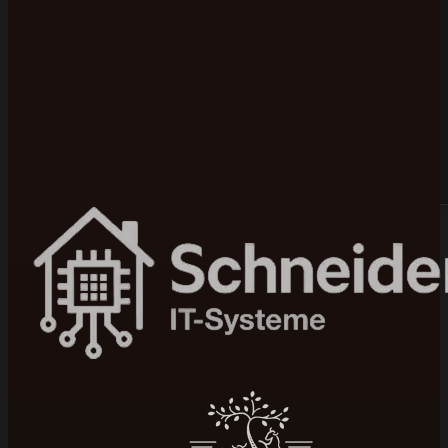
Bewertet mit 5 von 5 auf Google
100+ Projekte umgesetzt
In 4–12 Wochen live
Seit 2015 am Markt