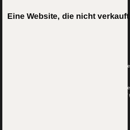
Eine Website, die nicht verkauft
Drei Herausforderungen, die Unternehmen jeden Monat
Kunden, Umsatz und Planbarkeit kosten.
Unsichtbar bei Google, Claude, ChatGPT & Co.
Wenn deine Zielgruppe nach deiner Lösung sucht, tauchen 
Wenn dein Angebo
Ständiger Preisvergleich statt
dich runter oder 
Abschluss
Kein Online-System, keine planbare Nachfrage