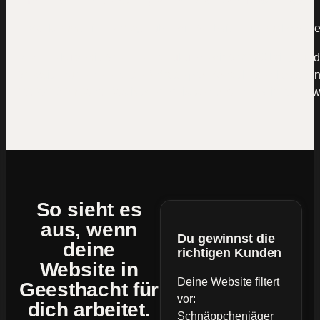
Mal kommt eine Anfrage über die Website rein, mal woche
Rechne kurz mit: Wenn ein Neukunde dir 5.000 € bringt und
Website nur eine einzige Anfrage pro Monat liegen lässt, si
60.000 € im Jahr. Das ist der Preis von „machen wir irgend
So sieht es
aus, wenn
Du gewinnst die
deine
richtigen Kunden
Website
in
Deine Website filtert
Geesthacht für
vor:
dich arbeitet.
Schnäppchenjäger