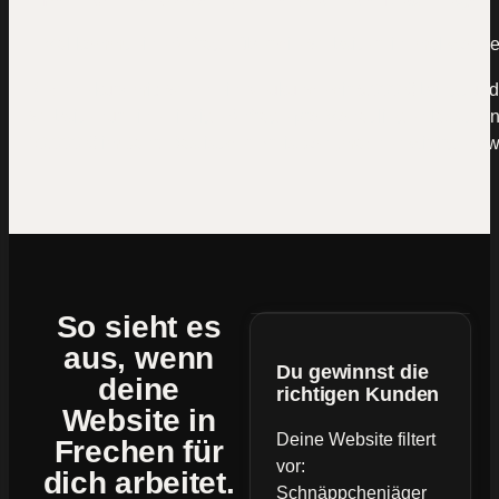
Mal kommt eine Anfrage über die Website rein, mal woche
Rechne kurz mit: Wenn ein Neukunde dir 5.000 € bringt und
Website nur eine einzige Anfrage pro Monat liegen lässt, si
60.000 € im Jahr. Das ist der Preis von „machen wir irgend
So sieht es
aus, wenn
Du gewinnst die
deine
richtigen Kunden
Website
in
Deine Website filtert
Frechen für
vor:
dich arbeitet.
Schnäppchenjäger