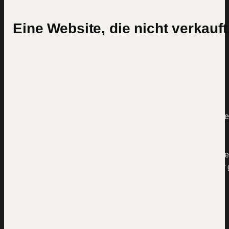
Eine Website, die nicht verkauft
Drei Herausforderungen, die Unternehmen jeden Monat
Kunden, Umsatz und Planbarkeit kosten.
Unsichtbar bei Google, Claude, ChatGPT & Co.
Wenn deine Zielgruppe nach deiner Lösung sucht, tauchen 
Wenn dein Angebo
Ständiger Preisvergleich statt
dich runter oder 
Abschluss
Kein Online-System, keine planbare Nachfrage