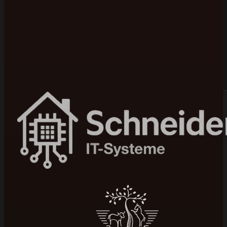
Bewertet mit 5 von 5 auf Google
100+ Projekte umgesetzt
In 4–12 Wochen live
Seit 2015 am Markt