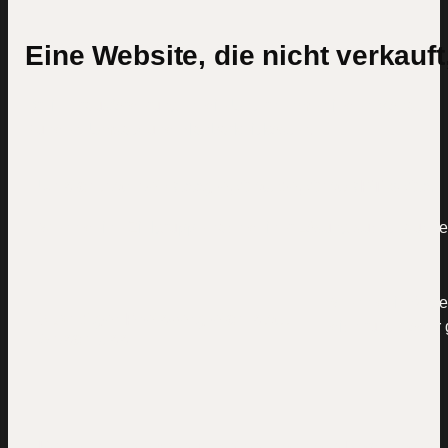
Eine Website, die nicht verkauft
Drei Herausforderungen, die Unternehmen jeden Monat
Kunden, Umsatz und Planbarkeit kosten.
Unsichtbar bei Google, Claude, ChatGPT & Co.
Wenn deine Zielgruppe nach deiner Lösung sucht, tauchen 
Wenn dein Angebo
Ständiger Preisvergleich statt
dich runter oder 
Abschluss
Kein Online-System, keine planbare Nachfrage