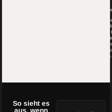
Mal kommt eine Anfrage über die Website rein, mal woche
Die unbequeme Wahrheit:
Eine Website ist keine Ausgabe
ein Werkzeug wie ein Mitarbeiter, ein Fahrzeug oder eine M
Sie kostet erst Geld und verdient es dann mehrfach zurück.
kurz mit:
Bringt dir ein Neukunde 5.000 € und deine Website
eine einzige Anfrage pro Monat liegen, sind das 60.000 € im 
reichen wenige gewonnene Aufträge — und das Projekt hat
bezahlt. Deshalb ganz offen: Wir sind nicht die Günstigsten.
die, bei denen sich die Rechnung lohnt.
So sieht es
aus, wenn