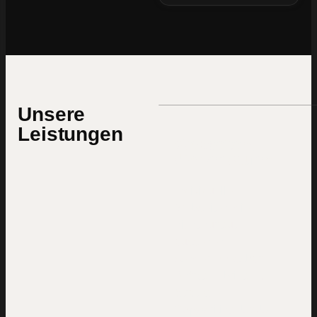
Unsere
Leistungen
Webseiten,
die verkaufen
Individuelle
Webseiten, die
nicht nur gut
aussehen —
sondern messbar
Anfragen bringen.
Strategie,
Copywriting, UX/UI