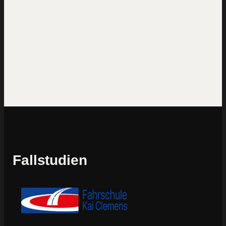
Designsysteme in
Figma, damit du das
Ergebnis siehst,
bevor entwickelt
wird.
Fallstudien