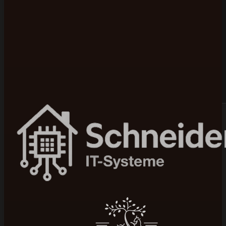
Bewertet mit 5 von 5 auf Google
100+ Projekte umgesetzt
In 4–12 Wochen live
Seit 2015 am Markt