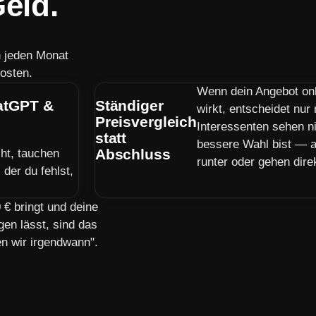
eld.
n jeden Monat
osten.
Wenn dein Angebot on
hatGPT &
Ständiger
wirkt, entscheidet nur
Preisvergleich
Interessenten sehen n
statt
bessere Wahl bist — a
Abschluss
ht, tauchen
runter oder gehen dire
der du fehlst,
€ bringt und deine
gen lässt, sind das
en wir irgendwann".