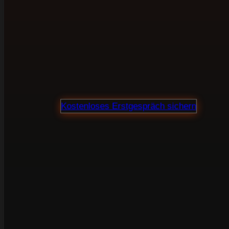
in Ballenstedt br
Webdesign, SEO und Verkaufstexte aus einer
Hand. Für Unternehmen, die ihre Website nicht
als Visitenkarte sehen, sondern als Marketing-
und Vertriebsinstrument.
Proj
Kostenloses Erstgespräch sichern
100 % unverbindlich · Klare Preisauskunft