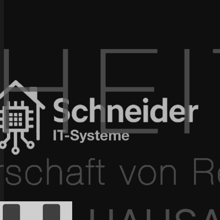
100+ Projekte umgesetzt
In 4–12 Wochen live
Seit 2015 am Markt