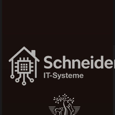
Bewertet mit 5 von 5 auf Google
100+ Projekte umgesetzt
In 4–12 Wochen live
Seit 2015 am Markt